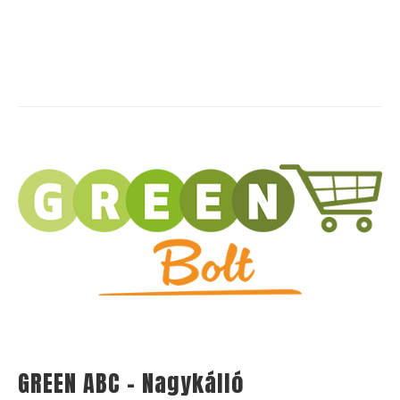
GREEN ABC – Nagykálló