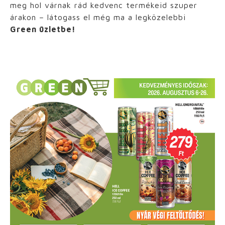
meg hol várnak rád kedvenc termékeid szuper
árakon – látogass el még ma a legközelebbi
Green üzletbe!