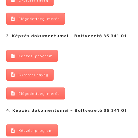
Oktatási anyag
Elégedettségi mérés
3. Képzés dokumentumai – Boltvezető 35 341 01
Képzési program
Oktatási anyag
Elégedettségi mérés
4. Képzés dokumentumai – Boltvezető 35 341 01
Képzési program