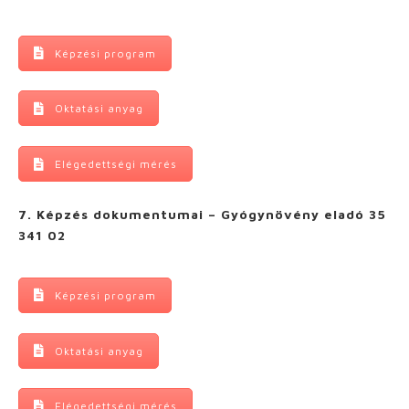
Képzési program
Oktatási anyag
Elégedettségi mérés
7. Képzés dokumentumai – Gyógynövény eladó 35
341 02
Képzési program
Oktatási anyag
Elégedettségi mérés