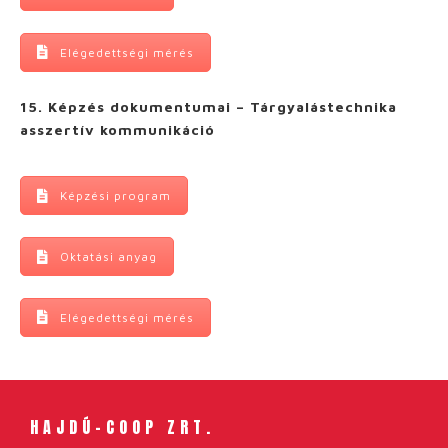
Elégedettségi mérés
15. Képzés dokumentumai – Tárgyalástechnika
asszertív kommunikáció
Képzési program
Oktatási anyag
Elégedettségi mérés
HAJDÚ-COOP ZRT.