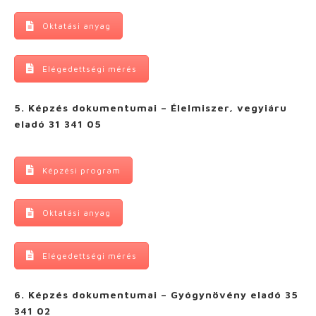
Oktatási anyag
Elégedettségi mérés
5. Képzés dokumentumai – Élelmiszer, vegyiáru
eladó 31 341 05
Képzési program
Oktatási anyag
Elégedettségi mérés
6. Képzés dokumentumai – Gyógynövény eladó 35
341 02