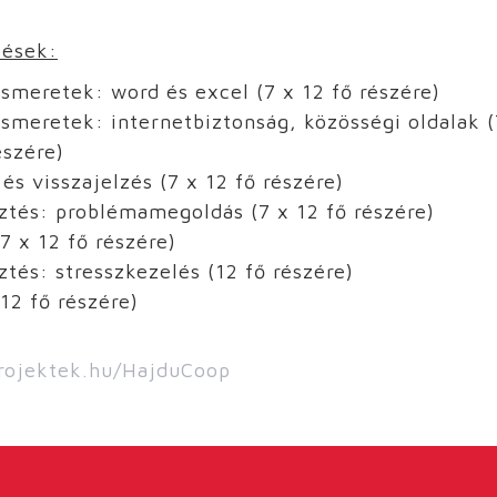
zések:
ismeretek: word és excel (7 x 12 fő részére)
ismeretek: internetbiztonság, közösségi oldalak (
észére)
és visszajelzés (7 x 12 fő részére)
ztés: problémamegoldás (7 x 12 fő részére)
7 x 12 fő részére)
tés: stresszkezelés (12 fő részére)
12 fő részére)
rojektek.hu/HajduCoop