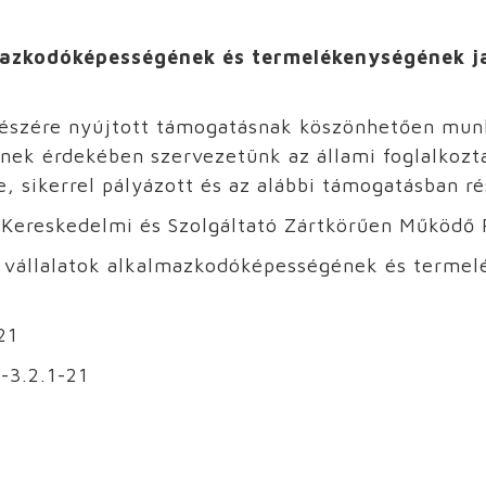
mazkodóképességének és termelékenységének j
k részére nyújtott támogatásnak köszönhetően mu
ek érdekében szervezetünk az állami foglalkozta
 sikerrel pályázott és az alábbi támogatásban ré
reskedelmi és Szolgáltató Zártkörűen Működő 
 vállalatok alkalmazkodóképességének és termel
21
-3.2.1-21