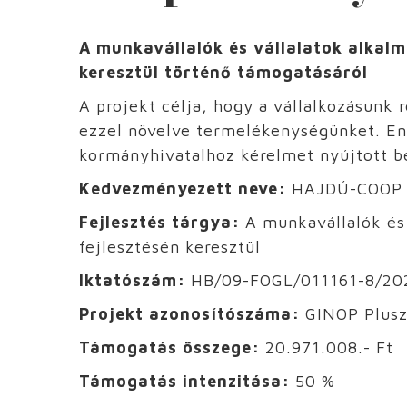
A munkavállalók és vállalatok alkal
keresztül történő támogatásáról
A projekt célja, hogy a vállalkozásun
ezzel növelve termelékenységünket. Enn
kormányhivatalhoz kérelmet nyújtott be,
Kedvezményezett neve:
HAJDÚ-COOP Ke
Fejlesztés tárgya:
A munkavállalók és
fejlesztésén keresztül
Iktatószám:
HB/09-FOGL/011161-8/20
Projekt azonosítószáma:
GINOP Plusz
Támogatás összege:
20.971.008.- Ft
Támogatás intenzitása:
50 %