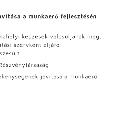
avítása a munkaerő fejlesztésén
nkahelyi képzések valósuljanak meg,
tási szervként eljáró
szesült.
Részvénytársaság
ékenységének javítása a munkaerő