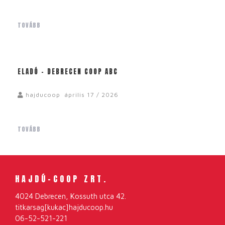
TOVÁBB
ELADÓ – DEBRECEN COOP ABC
hajducoop
április 17 / 2026
TOVÁBB
HAJDÚ-COOP ZRT.
4024 Debrecen, Kossuth utca 42.
titkarsag[kukac]hajducoop.hu
06-52-521-221