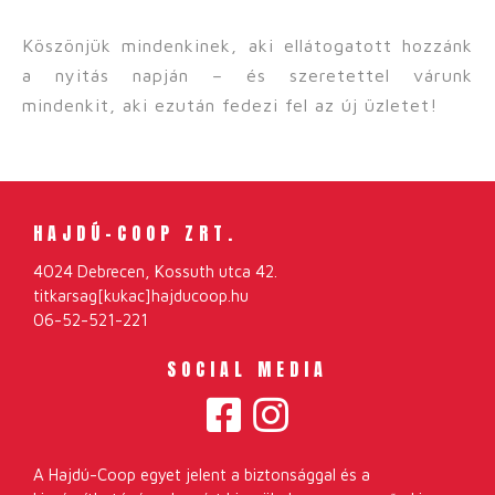
Köszönjük mindenkinek, aki ellátogatott hozzánk
a nyitás napján – és szeretettel várunk
mindenkit, aki ezután fedezi fel az új üzletet!
HAJDÚ-COOP ZRT.
4024 Debrecen, Kossuth utca 42.
titkarsag[kukac]hajducoop.hu
06-52-521-221
SOCIAL MEDIA
A Hajdú-Coop egyet jelent a biztonsággal és a