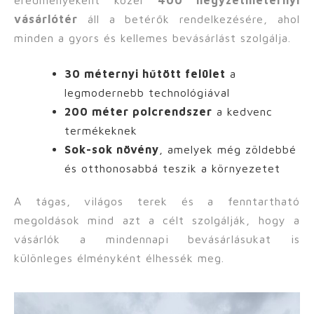
eredményeként közel
400 négyzetméternyi
vásárlótér
áll a betérők rendelkezésére, ahol
minden a gyors és kellemes bevásárlást szolgálja.
30 méternyi hűtött felület
a
legmodernebb technológiával
200 méter polcrendszer
a kedvenc
termékeknek
Sok-sok növény
, amelyek még zöldebbé
és otthonosabbá teszik a környezetet
A tágas, világos terek és a fenntartható
megoldások mind azt a célt szolgálják, hogy a
vásárlók a mindennapi bevásárlásukat is
különleges élményként élhessék meg.