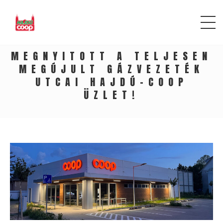
MEGNYITOTT A TELJESEN
MEGÚJULT GÁZVEZETÉK
UTCAI HAJDÚ-COOP
ÜZLET!