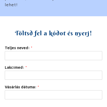
lehet!
Töltsd fel a kódot és nyerj!
Teljes neved:
*
Lakcímed:
*
Vásárlás dátuma:
*