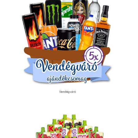
Vendégváró