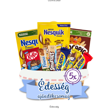
Gumicukor
Édesség