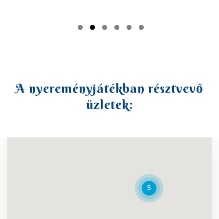
A nyereményjátékban résztvevő
üzletek:
5