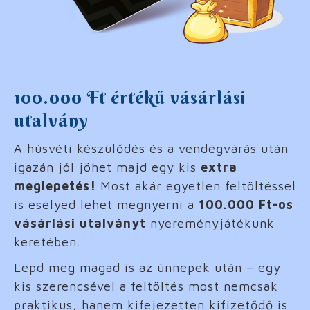
100.000 Ft értékű vásárlási
utalvány
A húsvéti készülődés és a vendégvárás után
igazán jól jöhet majd egy kis
extra
meglepetés!
Most akár egyetlen feltöltéssel
is esélyed lehet megnyerni a
100.000 Ft-os
vásárlási utalványt
nyereményjátékunk
keretében.
Lepd meg magad is az ünnepek után – egy
kis szerencsével a feltöltés most nemcsak
praktikus, hanem kifejezetten kifizetődő is