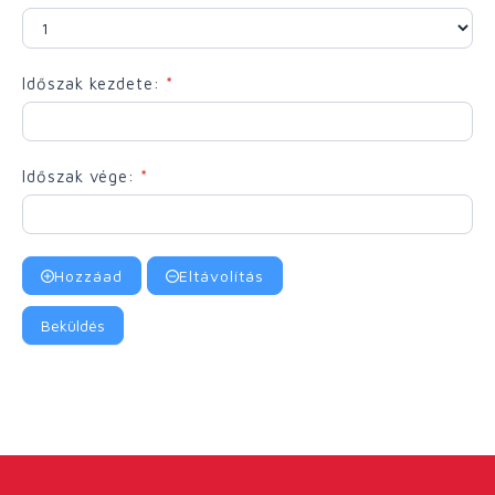
Időszak kezdete:
*
Időszak vége:
*
Hozzáad
Eltávolítás
Beküldés