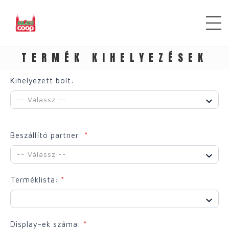
TERMÉK KIHELYEZÉSEK
Display
Kihelyezett bolt:
kihelyezes
-- Válassz --
2
Beszállító partner:
*
-- Válassz --
Terméklista:
*
Display-ek száma:
*