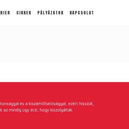
RIER
CIKKEK
PÁLYÁZATOK
KAPCSOLAT
tonsággal és a kiszámíthatósággal, ezért hisszük,
k az mindig úgy érzi, hogy kiszolgálták.