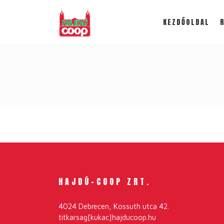
KEZDŐOLDAL
HAJDÚ-COOP ZRT.
4024 Debrecen, Kossuth utca 42.
titkarsag[kukac]hajducoop.hu