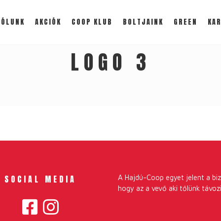
RÓLUNK
AKCIÓK
COOP KLUB
BOLTJAINK
GREEN
KAR
LOGO 3
SOCIAL MEDIA
A Hajdú-Coop egyet jelent a biz
hogy az a vevő aki tőlünk távozi