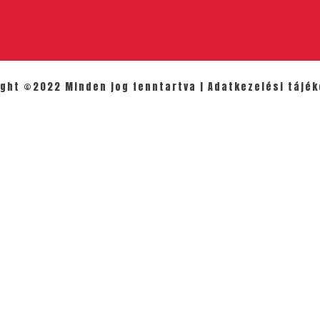
ight ©2022 Minden jog fenntartva |
Adatkezelési tájék