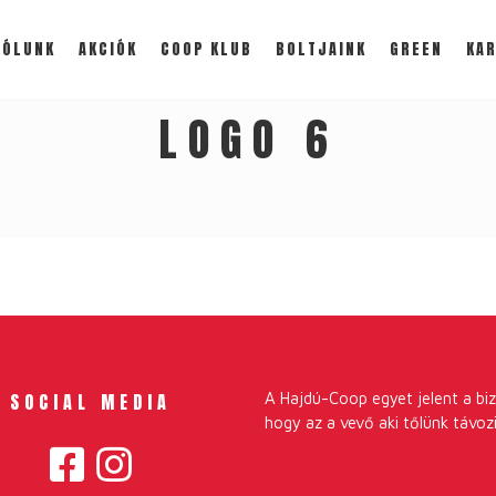
RÓLUNK
AKCIÓK
COOP KLUB
BOLTJAINK
GREEN
KAR
LOGO 6
SOCIAL MEDIA
A Hajdú-Coop egyet jelent a biz
hogy az a vevő aki tőlünk távozi