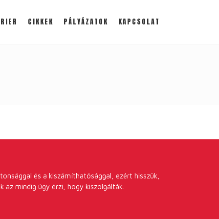
RIER
CIKKEK
PÁLYÁZATOK
KAPCSOLAT
tonsággal és a kiszámíthatósággal, ezért hisszük,
k az mindig úgy érzi, hogy kiszolgálták.