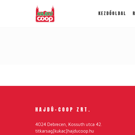
KEZDŐOLDAL
HAJDÚ-COOP ZRT.
4024 Debrecen, Kossuth utca 42.
titkarsag[kukac]hajducoop.hu