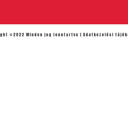
ight ©2022 Minden jog fenntartva |
Adatkezelési tájék