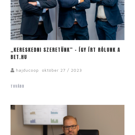
„KERESKEDNI SZERETÜNK” – ÍGY ÍRT RÓLUNK A
BET.HU
hajducoop
október 27 / 2023
TOVÁBB